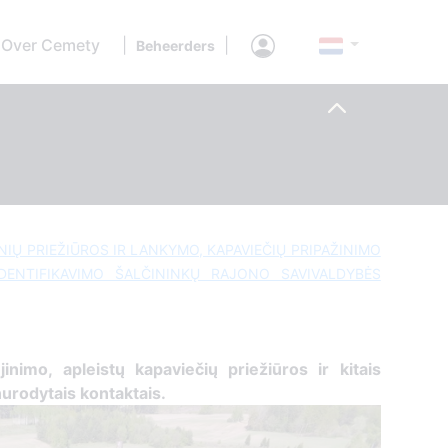
Over Cemety
|
|
Beheerders
INIŲ PRIEŽIŪROS IR LANKYMO, KAPAVIEČIŲ PRIPAŽINIMO
IDENTIFIKAVIMO ŠALČININKŲ RAJONO SAVIVALDYBĖS
ujinimo, apleistų kapaviečių priežiūros ir kitais
 nurodytais kontaktais.