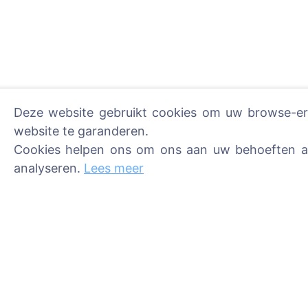
Deze website gebruikt cookies om uw browse-erva
website te garanderen.
Cookies helpen ons om ons aan uw behoeften aa
Steek een digitale kaars 
Meer lezen
analyseren.
Lees meer
Informatie
Zoeken
Over CEMETY
Zoeken naar over
Veelgestelde vragen
Zoeken naar
begraafplaatsen
Blog