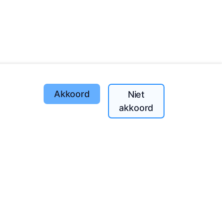
Akkoord
Niet
Geplante bomen
akkoord
1395
o
197
(I-V