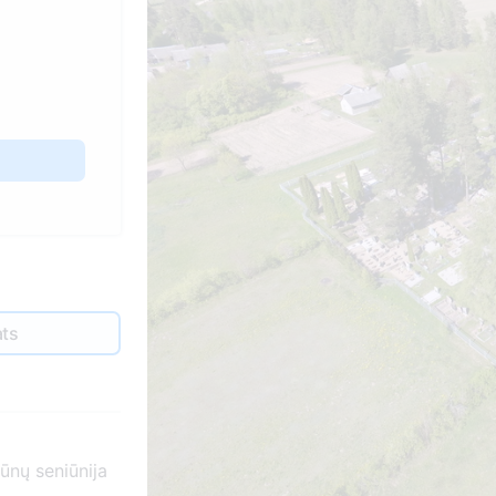
ats
iūnų seniūnija