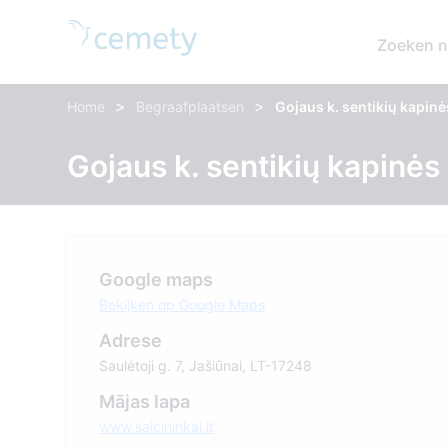
Zoeken n
>
>
Home
Begraafplaatsen
Gojaus k. sentikių kapinė
Gojaus k. sentikių kapinės
Google maps
Bekijken op Google Maps
Adrese
Saulėtoji g. 7, Jašiūnai, LT-17248
Mājas lapa
www.salcininkai.lt