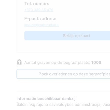
Tel. numurs
+370 380 35 476
E-pasta adrese
jasiunai@salcininkai.lt
Bekijk op kaart
Aantal graven op de begraafplaats:
1006
Zoek overledenen op deze begraafpla
Informatie beschikbaar dankzij:
Šalčininkų rajono savivaldybės administracija, Jaš