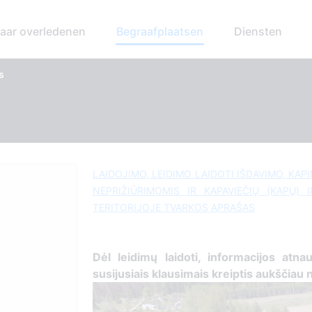
aar overledenen
Begraafplaatsen
Diensten
s
LAIDOJIMO, LEIDIMO LAIDOTI IŠDAVIMO, KAP
NEPRIŽIŪRIMOMIS IR KAPAVIEČIŲ (KAPŲ) 
TERITORIJOJE TVARKOS APRAŠAS
Dėl leidimų laidoti, ​informacijos atna
susijusiais klausimais kreiptis ​aukščiau