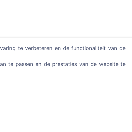
ring te verbeteren en de functionaliteit van de
n te passen en de prestaties van de website te
aan - plant een boom!
Diensten
Contacten
UAB "Kapinių valdym
ledenen
sprendimai", 304241
+370 612 08926 