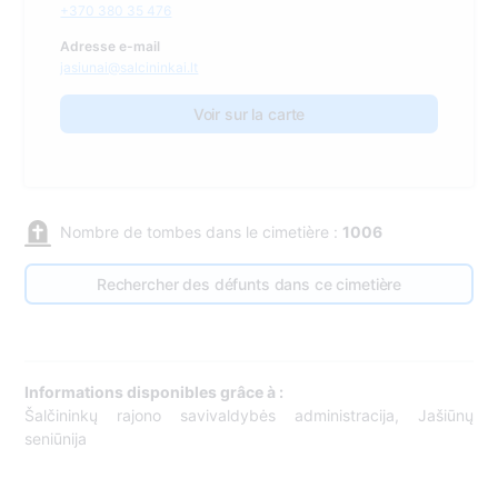
+370 380 35 476
Adresse e-mail
jasiunai@salcininkai.lt
Voir sur la carte
Nombre de tombes dans le cimetière :
1006
Rechercher des défunts dans ce cimetière
Informations disponibles grâce à :
Šalčininkų rajono savivaldybės administracija, Jašiūnų
seniūnija