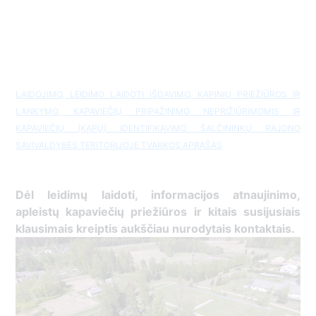
LAIDOJIMO, LEIDIMO LAIDOTI IŠDAVIMO, KAPINIŲ PRIEŽIŪROS IR
LANKYMO, KAPAVIEČIŲ PRIPAŽINIMO NEPRIŽIŪRIMOMIS IR
KAPAVIEČIŲ (KAPŲ) IDENTIFIKAVIMO ŠALČININKŲ RAJONO
SAVIVALDYBĖS TERITORIJOJE TVARKOS APRAŠAS
Dėl leidimų laidoti, ​informacijos atnaujinimo,
apleistų kapaviečių priežiūros ir kitais susijusiais
klausimais kreiptis ​aukščiau nurodytais kontaktais.