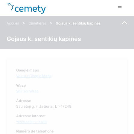
>
>
Accueil
Cimetières
Gojaus k. sentikių kapinės
Gojaus k. sentikių kapinės
Google maps
Voir sur Google Maps
Waze
Voir sur Waze
Adresse
Saulėtoji g. 7, Jašiūnai, LT-17248
Adresse internet
www.salcininkai.lt
Numéro de téléphone