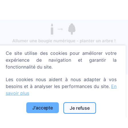
Allumer une bougie numérique - planter un arbre !
En savoir plus
Ce site utilise des cookies pour améliorer votre
Arbres plantés
expérience de navigation et garantir la
fonctionnalité du site.
1392
Les cookies nous aident à nous adapter à vos
besoins et à analyser les performances du site.
En
Informations
savoir plus
À propos de CEMETY
J'accepte
Je refuse
Foire aux questions
Blog