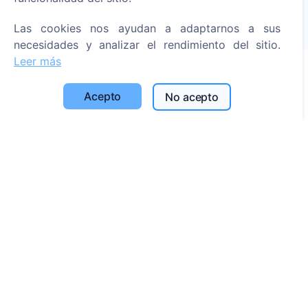
Árboles plantados
Las cookies nos ayudan a adaptarnos a sus
1396
necesidades y analizar el rendimiento del sitio.
Leer más
Información
Acepto
No acepto
Acerca de CEMETY
Preguntas frecuentes
Blog
Lista de municipios y usuarios
Política de privacidad
Política de pagos
Configuración de cookies
Búsqueda