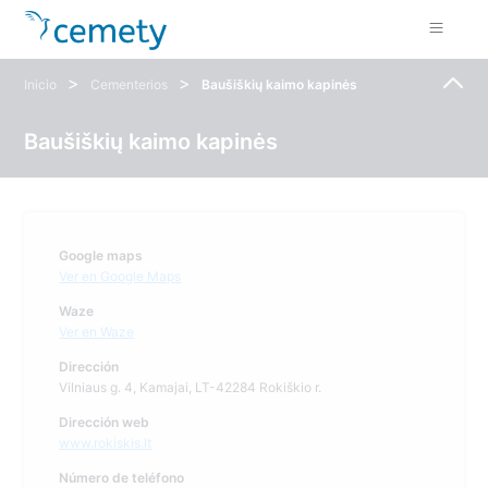
>
>
Inicio
Cementerios
Baušiškių kaimo kapinės
Baušiškių kaimo kapinės
Google maps
Ver en Google Maps
Waze
Ver en Waze
Dirección
Vilniaus g. 4, Kamajai, LT-42284 Rokiškio r.
Dirección web
www.rokiskis.lt
Número de teléfono