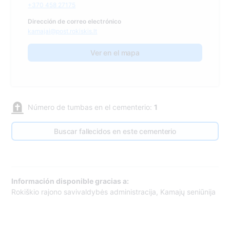
+370 458 27175
Dirección de correo electrónico
kamajai@post.rokiskis.lt
Ver en el mapa
Número de tumbas en el cementerio:
1
Buscar fallecidos en este cementerio
Información disponible gracias a:
Rokiškio rajono savivaldybės administracija, Kamajų seniūnija