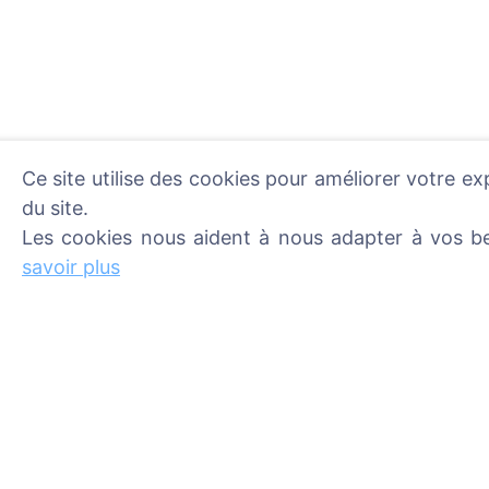
Ce site utilise des cookies pour améliorer votre ex
du site.
Les cookies nous aident à nous adapter à vos be
Allumer une bougie numér
En savoir plus
savoir plus
Informations
Recherche
À propos de CEMETY
Rechercher des d
Foire aux questions
Rechercher des ci
Blog