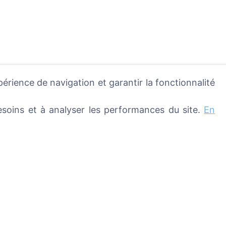
périence de navigation et garantir la fonctionnalité
soins et à analyser les performances du site.
En
ique - planter un arbre !
Services
Contacts
UAB "Kapinių valdym
éfunts
sprendimai", 304241
metières
+370 612 08926 