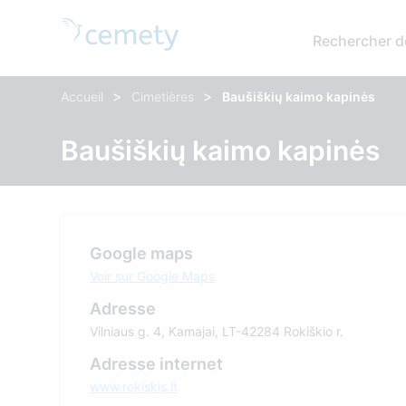
Rechercher d
>
>
Accueil
Cimetières
Baušiškių kaimo kapinės
Baušiškių kaimo kapinės
Google maps
Voir sur Google Maps
Adresse
Vilniaus g. 4, Kamajai, LT-42284 Rokiškio r.
Adresse internet
www.rokiskis.lt