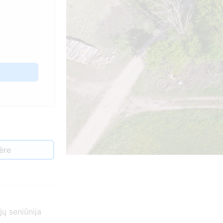
ère
ų seniūnija