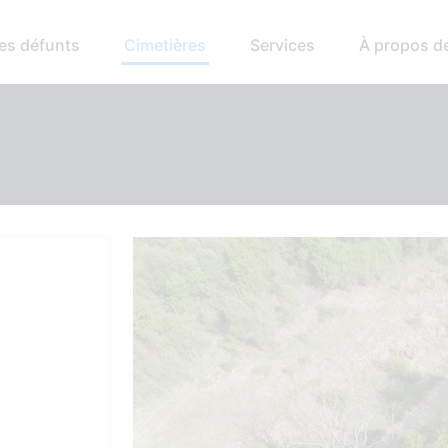
es défunts
Cimetières
Services
À propos d