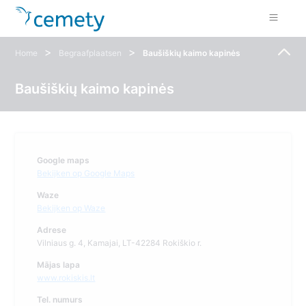
>
>
Home
Begraafplaatsen
Baušiškių kaimo kapinės
Baušiškių kaimo kapinės
Google maps
Bekijken op Google Maps
Waze
Bekijken op Waze
Adrese
Vilniaus g. 4, Kamajai, LT-42284 Rokiškio r.
Mājas lapa
www.rokiskis.lt
Tel. numurs