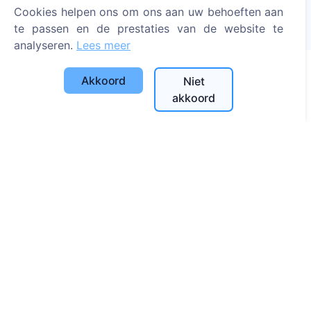
Geplante bomen
Cookies helpen ons om ons aan uw behoeften aan
te passen en de prestaties van de website te
1391
analyseren.
Lees meer
Akkoord
Niet
Informatie
akkoord
Over CEMETY
Veelgestelde vragen
Blog
Lijst van gemeenten en gebruikers
Privacybeleid
Betalingsbeleid
Cookie-instellingen
Zoeken