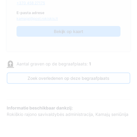
+370 458 27175
E-pasta adrese
kamajai@post.rokiskis.lt
Bekijk op kaart
Aantal graven op de begraafplaats:
1
Zoek overledenen op deze begraafplaats
Informatie beschikbaar dankzij:
Rokiškio rajono savivaldybės administracija, Kamajų seniūnija