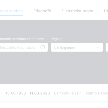
ttete suchen
Friedhöfe
Dienstleistungen
Ü
orname und/oder Nachname
Region
F
13.08.1933 - 11.03.2026
Bartkūnų-Lašinių kaimo kapi