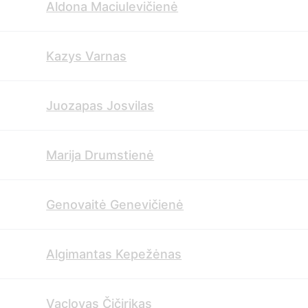
Aldona Maciulevičienė
Kazys Varnas
Juozapas Josvilas
Marija Drumstienė
Genovaitė Genevičienė
Algimantas Kepežėnas
Vaclovas Čičirikas