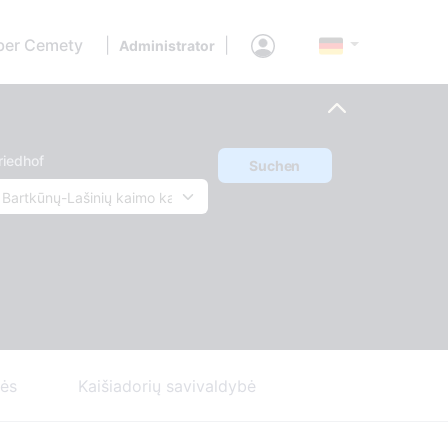
ber Cemety
|
|
Administrator
riedhof
Suchen
nės
Kaišiadorių savivaldybė