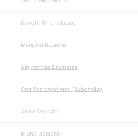
Jonas Filipavičius
Danutė Šimanskienė
Marijona Buzienė
Algimantas Drumstas
Ona Bartkevičienė (Dubosaitė)
Anelė Varnaitė
Bronė Genienė