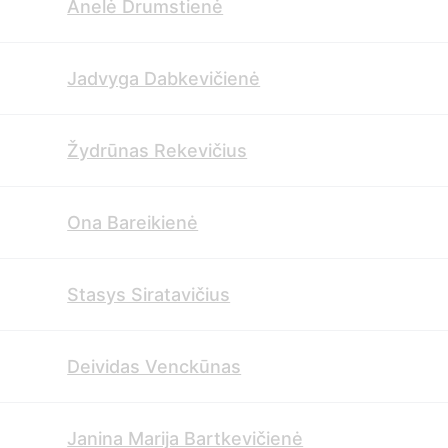
Anelė Drumstienė
Jadvyga Dabkevičienė
Žydrūnas Rekevičius
Ona Bareikienė
Stasys Siratavičius
Deividas Venckūnas
Janina Marija Bartkevičienė