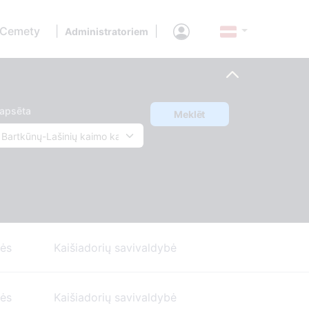
 Cemety
|
|
Administratoriem
apsēta
Meklēt
nės
Kaišiadorių savivaldybė
nės
Kaišiadorių savivaldybė