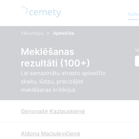
Apbe
>
Sākumlapa
Apbedītie
Meklēšanas
V
rezultāti (100+)
Lai samazinātu atrasto apbedīto
skaitu, lūdzu, precizējiet
meklēšanas kritērijus.
Genovaitė Kazlauskienė
Aldona Maciulevičienė