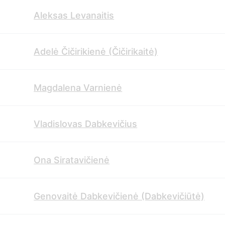
Aleksas Levanaitis
Adelė Čičirikienė (Čičirikaitė)
Magdalena Varnienė
Vladislovas Dabkevičius
Ona Siratavičienė
Genovaitė Dabkevičienė (Dabkevičiūtė)