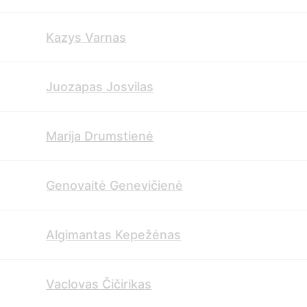
Kazys Varnas
Juozapas Josvilas
Marija Drumstienė
Genovaitė Genevičienė
Algimantas Kepežėnas
Vaclovas Čičirikas