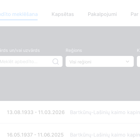
dīto meklēšana
Kapsētas
Pakalpojumi
Par
ārds un/vai uzvārds
Reģions
K
13.08.1933 - 11.03.2026
Bartkūnų-Lašinių kaimo kapi
16.05.1937 - 11.06.2025
Bartkūnų-Lašinių kaimo kapi