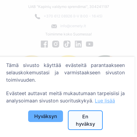
UAB "Kapinių valdymo sprendimai", 304241197
+370 612 08926 (I-V 8:00 - 16:45)
info@cemety.lt
Toimimme koko Suomessa!
Tämä sivusto käyttää evästeitä parantaakseen
selauskokemustasi ja varmistaakseen sivuston
toimivuuden.
Evästeet auttavat meitä mukautumaan tarpeisiisi ja
analysoimaan sivuston suorituskykyä.
Lue lisää
Administrators
Hyväksyn
En
hyväksy
© 2013 - 2026 Cemety Kaikki oikeudet pidätetään
Tietosuojakäytännöt ja ehdot.