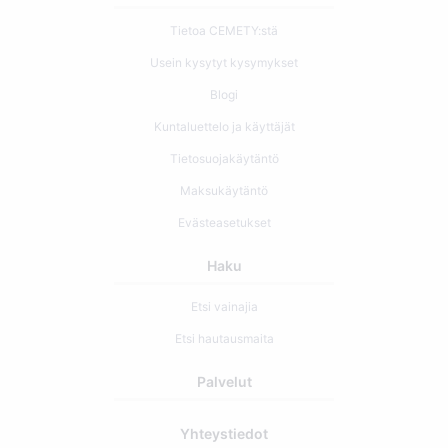
Tietoa CEMETY:stä
Usein kysytyt kysymykset
Blogi
Kuntaluettelo ja käyttäjät
Tietosuojakäytäntö
Maksukäytäntö
Evästeasetukset
Haku
Etsi vainajia
Etsi hautausmaita
Palvelut
Yhteystiedot