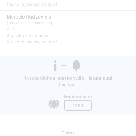
Kauno rajono savivaldybė
Marcelė Rudzevičiai
(Tarkka sijainti tuntematon)
? - ?
Braziūkų k. I kapinės
Kauno rajono savivaldybė
Sytytä digitaalinen kynttilä - istuta puu!
Lue lisää
Istutetut puut
1389
Tietoa