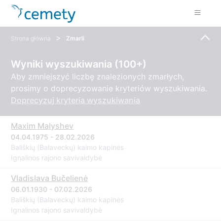
>
Strona główna
Zmarli
Wyniki wyszukiwania (100+)
Aby zmniejszyć liczbę znalezionych zmarłych,
prosimy o doprecyzowanie kryteriów wyszukiwania.
Doprecyzuj kryteria wyszukiwania
Maxim Malyshev
04.04.1975 - 28.02.2026
Bališkių (Balaveckų) kaimo kapinės
Ignalinos rajono savivaldybė
Vladislava Bučelienė
06.01.1930 - 07.02.2026
Bališkių (Balaveckų) kaimo kapinės
Ignalinos rajono savivaldybė