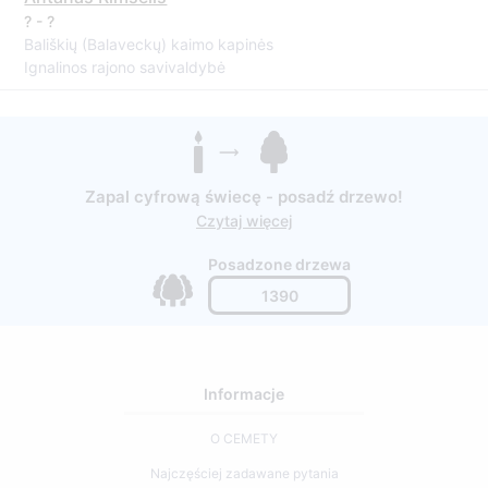
? - ?
Bališkių (Balaveckų) kaimo kapinės
Ignalinos rajono savivaldybė
Zapal cyfrową świecę - posadź drzewo!
Czytaj więcej
Posadzone drzewa
1390
Informacje
O CEMETY
Najczęściej zadawane pytania