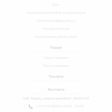
Блог
Список муніципалітетів та користувачів
Політика конфіденційності
Політика платежів
Налаштування файлів cookie
Пошук
Пошук померлих
Пошук кладовищ
Послуги
Контакти
UAB "Kapinių valdymo sprendimai", 304241197
+370 612 08926 (I-V 8:00 - 16:45)