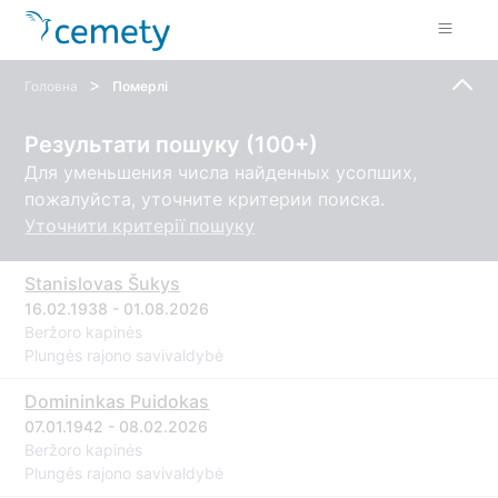
>
Головна
Померлі
Результати пошуку (100+)
Для уменьшения числа найденных усопших,
пожалуйста, уточните критерии поиска.
Уточнити критерії пошуку
Stanislovas Šukys
16.02.1938 - 01.08.2026
Beržoro kapinės
Plungės rajono savivaldybė
Domininkas Puidokas
07.01.1942 - 08.02.2026
Beržoro kapinės
Plungės rajono savivaldybė