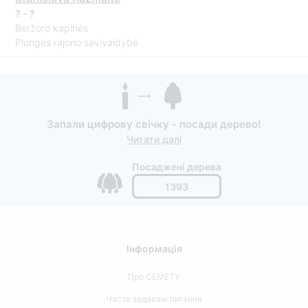
? - ?
Beržoro kapinės
Plungės rajono savivaldybė
Запали цифрову свічку - посади дерево!
Читати далі
Посаджені дерева
1393
Інформація
Про CEMETY
Часто задавані питання